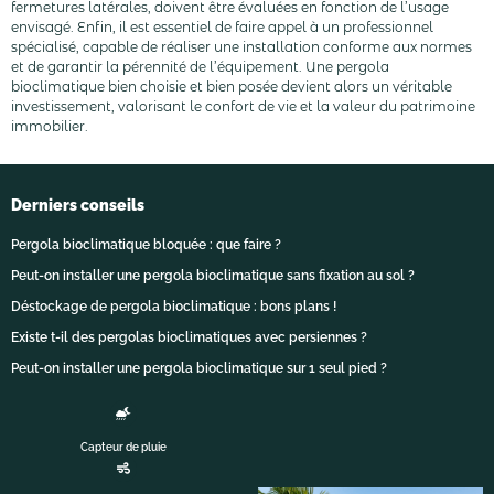
fermetures latérales, doivent être évaluées en fonction de l’usage
envisagé. Enfin, il est essentiel de faire appel à un professionnel
spécialisé, capable de réaliser une installation conforme aux normes
et de garantir la pérennité de l’équipement. Une pergola
bioclimatique bien choisie et bien posée devient alors un véritable
investissement, valorisant le confort de vie et la valeur du patrimoine
immobilier.
Derniers conseils
Pergola bioclimatique bloquée : que faire ?
Peut-on installer une pergola bioclimatique sans fixation au sol ?
Déstockage de pergola bioclimatique : bons plans !
Existe t-il des pergolas bioclimatiques avec persiennes ?
Peut-on installer une pergola bioclimatique sur 1 seul pied ?
Capteur de pluie