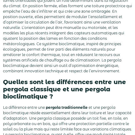
lames orientables qui jouent un rôle déterminant dans la régulation
du climat. En position fermée, elles forment une toiture protectrice qui
empêche l’eau de s’infiltrer et qui crée une zone ombragée. En
position ouverte, elles permettent de moduler l’ensoleillement et
d’optimiser la circulation de l’air, favorisant ainsi une ventilation
naturelle. L’orientation peut être manuelle ou motorisée, et les
modèles les plus récents intègrent des capteurs automatiques qui
ajustent la position des lames en fonction des conditions
météorologiques. Ce système bioclimatique, inspiré de principes
écologiques, permet de tirer parti des éléments naturels pour
améliorer le confort thermique, tout en réduisant le recours aux
systèmes artificiels de chauffage ou de climatisation. La pergola
bioclimatique devient ainsi un outil d’optimisation énergétique,
combinant innovation technique et respect de l’environnement.
Quelles sont les différences entre une
pergola classique et une pergola
bioclimatique ?
La différence entre une
pergola traditionnelle
et une pergola
bioclimatique réside essentiellement dans leur toiture et leur capacité
d’adaptation. Une pergola classique possède un toit fixe, en toile, en
polycarbonate ou en bois, qui offre une protection partielle contre le
soleil ou la pluie mais qui reste limitée face aux variations climatiques.
La pergola bioclimatique, quant à elle, offre une modularité totale