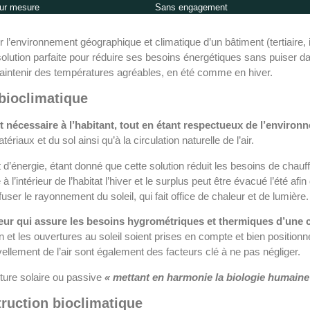
ur mesure
Sans engagement
er l’environnement géographique et climatique d’un bâtiment (tertiaire, 
solution parfaite pour réduire ses besoins énergétiques sans puiser 
aintenir des températures agréables, en été comme en hiver.
 bioclimatique
t nécessaire à l’habitant, tout en étant respectueux de l’environ
ériaux et du sol ainsi qu’à la circulation naturelle de l’air.
d’énergie, étant donné que cette solution réduit les besoins de chauff
e à l’intérieur de l’habitat l’hiver et le surplus peut être évacué l’ét
ser le rayonnement du soleil, qui fait office de chaleur et de lumière.
cteur qui assure les besoins hygrométriques et thermiques d’une 
son et les ouvertures au soleil soient prises en compte et bien positio
llement de l’air sont également des facteurs clé à ne pas négliger.
ture solaire ou passive
« mettant en harmonie la biologie humain
ruction bioclimatique