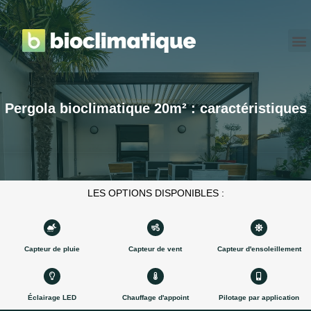
Aller au contenu
MODÈLES EN KIT
Pergola bioclimatique 20m² : caractéristiques
LES
OPTIONS
DISPONIBLES :
Capteur de pluie
Capteur de vent
Capteur d'ensoleillement
Éclairage LED
Chauffage d'appoint
Pilotage par application