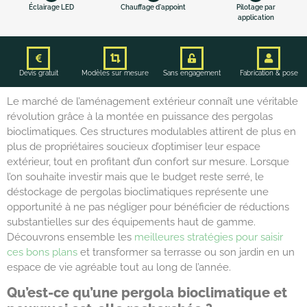
Éclairage LED
Chauffage d'appoint
Pilotage par
application
Devis gratuit
Modèles sur mesure
Sans engagement
Fabrication & pose
Le marché de l’aménagement extérieur connaît une véritable
révolution grâce à la montée en puissance des pergolas
bioclimatiques. Ces structures modulables attirent de plus en
plus de propriétaires soucieux d’optimiser leur espace
extérieur, tout en profitant d’un confort sur mesure. Lorsque
l’on souhaite investir mais que le budget reste serré, le
déstockage de pergolas bioclimatiques représente une
opportunité à ne pas négliger pour bénéficier de réductions
substantielles sur des équipements haut de gamme.
Découvrons ensemble les
meilleures stratégies pour saisir
ces bons plans
et transformer sa terrasse ou son jardin en un
espace de vie agréable tout au long de l’année.
Qu’est-ce qu’une pergola bioclimatique et