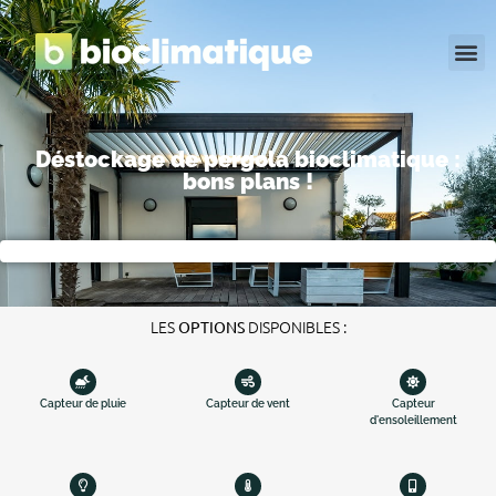
MODÈLES EN KIT
Déstockage de pergola bioclimatique :
bons plans !
LES
DISPONIBLES :
OPTIONS
Capteur de pluie
Capteur de vent
Capteur
d'ensoleillement